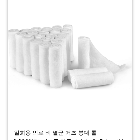
일회용 의료 비 멸균 거즈 붕대 롤