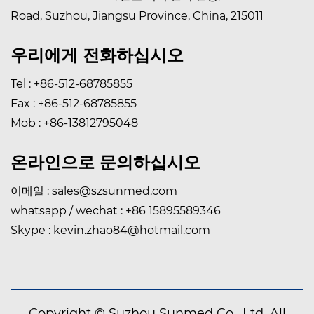
Road, Suzhou, Jiangsu Province, China, 215011
우리에게 전화하십시오
Tel : +86-512-68785855
Fax : +86-512-68785855
Mob : +86-13812795048
온라인으로 문의하십시오
이메일 :
sales@szsunmed.com
whatsapp / wechat :
+86 15895589346
Skype :
kevin.zhao84@hotmail.com
Copyright © Suzhou Sunmed Co., Ltd. All